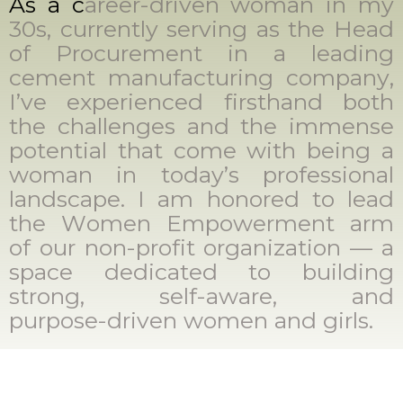
A
s
a
c
a
r
e
e
r
-
d
r
i
v
e
n
w
o
m
a
n
i
n
m
y
3
0
s
,
c
u
r
r
e
n
t
l
y
s
e
r
v
i
n
g
a
s
t
h
e
H
e
a
d
o
f
P
r
o
c
u
r
e
m
e
n
t
i
n
a
l
e
a
d
i
n
g
c
e
m
e
n
t
m
a
n
u
f
a
c
t
u
r
i
n
g
c
o
m
p
a
n
y
,
I
’
v
e
e
x
p
e
r
i
e
n
c
e
d
f
i
r
s
t
h
a
n
d
b
o
t
h
t
h
e
c
h
a
l
l
e
n
g
e
s
a
n
d
t
h
e
i
m
m
e
n
s
e
p
o
t
e
n
t
i
a
l
t
h
a
t
c
o
m
e
w
i
t
h
b
e
i
n
g
a
w
o
m
a
n
i
n
t
o
d
a
y
’
s
p
r
o
f
e
s
s
i
o
n
a
l
l
a
n
d
s
c
a
p
e
.
I
a
m
h
o
n
o
r
e
d
t
o
l
e
a
d
t
h
e
W
o
m
e
n
E
m
p
o
w
e
r
m
e
n
t
a
r
m
o
f
o
u
r
n
o
n
-
p
r
o
f
i
t
o
r
g
a
n
i
z
a
t
i
o
n
—
a
s
p
a
c
e
d
e
d
i
c
a
t
e
d
t
o
b
u
i
l
d
i
n
g
s
t
r
o
n
g
,
s
e
l
f
-
a
w
a
r
e
,
a
n
d
p
u
r
p
o
s
e
-
d
r
i
v
e
n
w
o
m
e
n
a
n
d
g
i
r
l
s
.